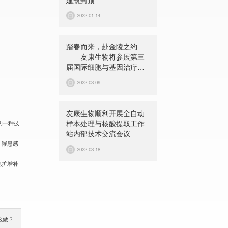
建筑封顶
2022-01-14
踏春而来，赴金陵之约
——友康生物将参展第三
届国际细胞与基因治疗中
国峰会（CGCS 2022）
2022-03-09
友康生物顺利开展全自动
的一种技
样本处理与核酸提取工作
站内部技术交流会议
，罹患感
2022-03-18
胞扩增补
么做？